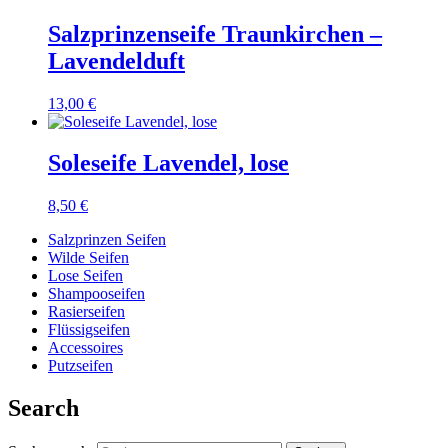
Salzprinzenseife Traunkirchen –
Lavendelduft
13,00
€
Soleseife Lavendel, lose
8,50
€
Salzprinzen Seifen
Wilde Seifen
Lose Seifen
Shampooseifen
Rasierseifen
Flüssigseifen
Accessoires
Putzseifen
Search