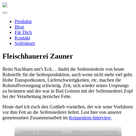
Zum
Inhalt
Produkte
springen
Blog
Für Dich
Kontakt
Seifenkurs
Fleischhauerei Zauner
Beim Nachbarn um’s Eck… findet die Seifensiederin von heute
Rohstoffe für die Seifenproduktion, auch wenn nicht mehr viel geht.
Hohe Transportkosten, Lieferschwierigkeiten, etc. machen die
Rohstoffversorgung schwierig. Zeit, sich wieder seines Ursprungs
zu besinnen und der war in Bad Goisern mit der Seifensiederei Zopf
bei der Verarbeitung tierischer Fette.
Heute darf ich euch den Gottlieb vorstellen, der wie seine Vorfahren
vor ihm Fett an die Seifensiederei liefert. Lest hier von unserer
gemeinsamen Zusammenarbeit im
Kennenlern-Interview
.
Metzger & Seifensiederin
Erstes gemeinsames Projekt