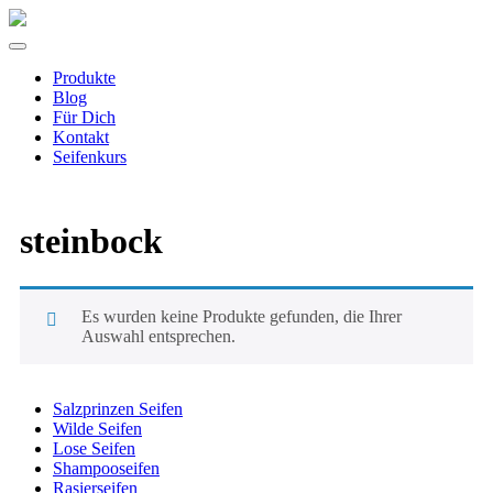
Zum
Inhalt
Produkte
springen
Blog
Für Dich
Kontakt
Seifenkurs
steinbock
Es wurden keine Produkte gefunden, die Ihrer
Auswahl entsprechen.
Salzprinzen Seifen
Wilde Seifen
Lose Seifen
Shampooseifen
Rasierseifen