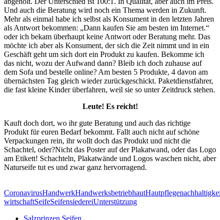
abgeholt. Der Unterschied ist 100:1. In Qualität, aber auch im Preis.
Und auch die Beratung wird noch ein Thema werden in Zukunft.
Mehr als einmal habe ich selbst als Konsument in den letzten Jahren
als Antwort bekommen: „Dann kaufen Sie am besten im Internet.“
oder ich bekam überhaupt keine Antwort oder Beratung mehr. Das
möchte ich aber als Konsument, der sich die Zeit nimmt und in ein
Geschäft geht um sich dort ein Produkt zu kaufen. Bekomme ich
das nicht, wozu der Aufwand dann? Bleib ich doch zuhause auf
dem Sofa und bestelle online? Am besten 5 Produkte, 4 davon am
übernächsten Tag gleich wieder zurückgeschickt. Paketdienstfahrer,
die fast kleine Kinder überfahren, weil sie so unter Zeitdruck stehen.
Leute! Es reicht!
Kauft doch dort, wo ihr gute Beratung und auch das richtige
Produkt für euren Bedarf bekommt. Fallt auch nicht auf schöne
Verpackungen rein, ihr wollt doch das Produkt und nicht die
Schachtel, oder?Nicht das Poster auf der Plakatwand, oder das Logo
am Etikett! Schachteln, Plakatwände und Logos waschen nicht, aber
Naturseife tut es und zwar ganz hervorragend.
Coronavirus
Handwerk
Handwerksbetrieb
haut
Hautpflege
nachhaltigkei
wirtschaft
Seife
Seifensiederei
Unterstützung
Salzprinzen Seifen