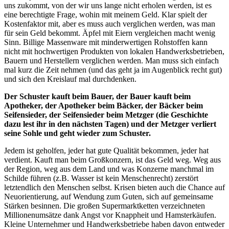
uns zukommt, von der wir uns lange nicht erholen werden, ist es
eine berechtigte Frage, wohin mit meinem Geld. Klar spielt der
Kostenfaktor mit, aber es muss auch verglichen werden, was man
für sein Geld bekommt. Äpfel mit Eiern vergleichen macht wenig
Sinn. Billige Massenware mit minderwertigen Rohstoffen kann
nicht mit hochwertigen Produkten von lokalen Handwerksbetrieben,
Bauern und Herstellern verglichen werden. Man muss sich einfach
mal kurz die Zeit nehmen (und das geht ja im Augenblick recht gut)
und sich den Kreislauf mal durchdenken.
Der Schuster kauft beim Bauer, der Bauer kauft beim
Apotheker, der Apotheker beim Bäcker, der Bäcker beim
Seifensieder, der Seifensieder beim Metzger (die Geschichte
dazu lest ihr in den nächsten Tagen) und der Metzger verliert
seine Sohle und geht wieder zum Schuster.
Jedem ist geholfen, jeder hat gute Qualität bekommen, jeder hat
verdient. Kauft man beim Großkonzern, ist das Geld weg. Weg aus
der Region, weg aus dem Land und was Konzerne manchmal im
Schilde führen (z.B. Wasser ist kein Menschenrecht) zerstört
letztendlich den Menschen selbst. Krisen bieten auch die Chance auf
Neuorientierung, auf Wendung zum Guten, sich auf gemeinsame
Stärken besinnen. Die großen Supermarktketten verzeichneten
Millionenumsätze dank Angst vor Knappheit und Hamsterkäufen.
Kleine Unternehmer und Handwerksbetriebe haben davon entweder