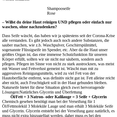
Shampooseife
Rose
– Willst du deine Haut reinigen UND pflegen oder einfach nur
waschen, ohne nachzudenken?
Dass Seife wäscht, das haben wir ja spätestens seit der Corona-Krise
alle verstanden. Es gibt jedoch auch noch andere Substanzen, die
sauber machen, wie z.b. Waschpulver, Geschirrspülmittel,
sogenannte Flüssigseife im Spender, etc. Aber da die Haut unser
größtes Organ ist, das eine immense Schutzfunktion für unseren
Körper erfüllt, sollten wir sie nicht nur säubern, sondern auch
pflegen. Pflegen im Sinne von nicht zu stark austrocknen, was meist
mit Wasser und Fettverlust gemeint ist. Wäscht man mit zu
aggressiven Reinigungsmitteln, wird zu viel Fett von der
Hautoberfläche entfernt, was definitiv nicht gut ist. Fett alleine reicht
aber nicht, auch Feuchtigkeit soll in der Haut gebunden bleiben.
Naturseife bietet für diese Situation gleich zwei hervorragende
Lösungen:Natürliches Glycerin und Überfettung
Öl/Fett + 3 Natron- oder Kalilauge = 3 Seife + Glycerin
Chemisch gesehen benötigt man bei der Verseifung für 1
Öl/Fettmolekül 3 Moleküle Lauge und man erhält 3 Moleküle Seife
und Glycerin. Glycerin entsteht bei der Verseifung ganz natürlich, es
muss nicht extra hinzugefügt werden, daher muss es bei den