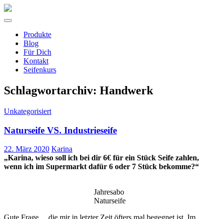
Zum
Inhalt
Produkte
springen
Blog
Für Dich
Kontakt
Seifenkurs
Schlagwortarchiv: Handwerk
Unkategorisiert
Naturseife VS. Industrieseife
22. März 2020
Karina
„Karina, wieso soll ich bei dir 6€ für ein Stück Seife zahlen,
wenn ich im Supermarkt dafür 6 oder 7 Stück bekomme?“
Jahresabo
Naturseife
Gute Frage… die mir in letzter Zeit öfters mal begegnet ist. Im